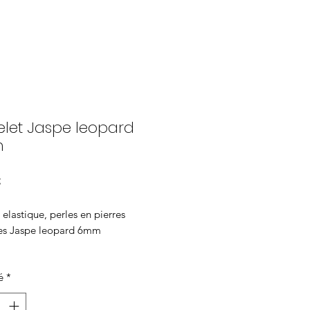
elet Jaspe leopard
m
Prix
€
 elastique, perles en pierres
les Jaspe leopard 6mm
= 17cm
é
*
tabilisatrice, mémoire, sagesse