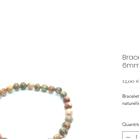
Brac
6m
12,00 
Bracelet
naturel
Taille 
Quantit
Pierre s