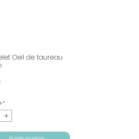
let Oeil de taureau
m
Prix
€
é
*
Ajouter au panier